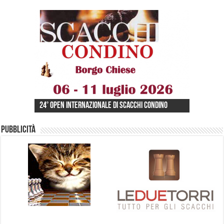
ECU SENIOR CHESS CHAMPIONSHIPS 2026 ACQUI
24° Open Internazionale di Scacchi Condino
48° Festival Scacchistico Internazionale
TERME
Pubblicità