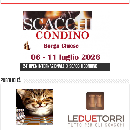
ECU SENIOR CHESS CHAMPIONSHIPS 2026 ACQUI
24° Open Internazionale di Scacchi Condino
48° Festival Scacchistico Internazionale
TERME
Pubblicità